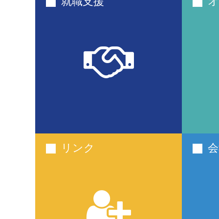
就職支援
オ
リンク
会