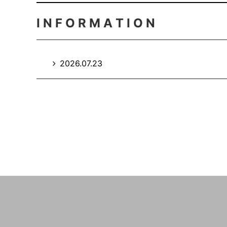
I N F O R M A T I O N
2026.07.23