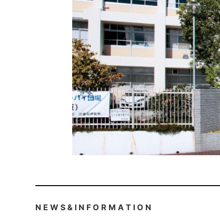
N E W S & I N F O R M A T I O N