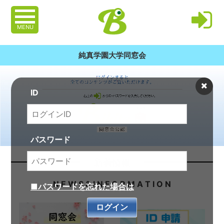
MENU
純真学園大学同窓会
ID
パスワード
新着情報
N E W S & I N F O R M A T I O N
■パスワードを忘れた場合は