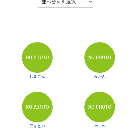
しまごん
みかん
アキヒロ
kenken