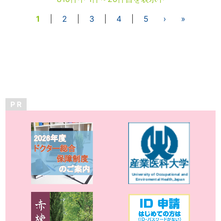
1
|
2
|
3
|
4
|
5
›
»
P R