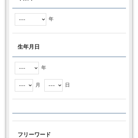
年
生年月日
年
月
日
フリーワード