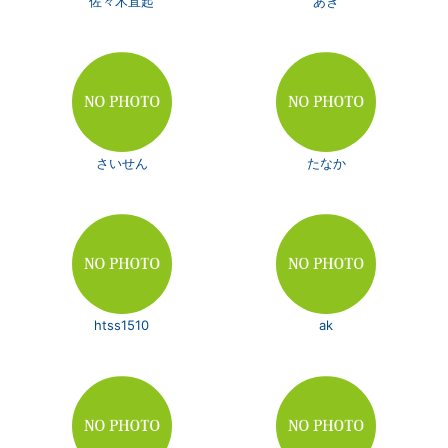
佐々木直起
あき
さいせん
たなか
htss1510
ak