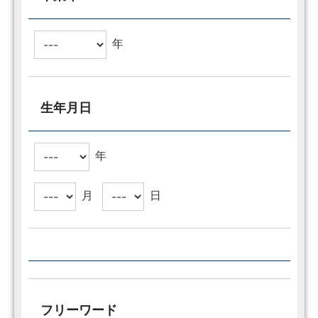
年
生年月日
年
月
日
フリーワード