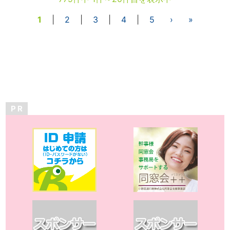
1
|
2
|
3
|
4
|
5
›
»
P R