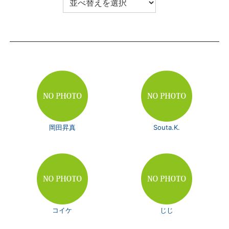
岡田昇真
Souta.K.
コイケ
じじ