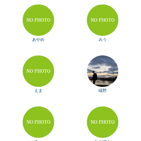
あやめ
みう
えま
礒野