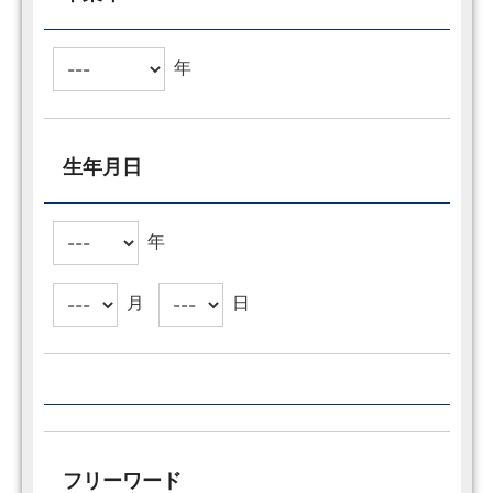
年
生年月日
年
月
日
フリーワード