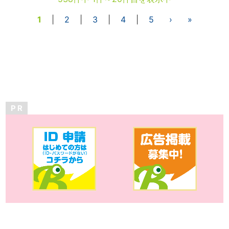
1
|
2
|
3
|
4
|
5
›
»
P R