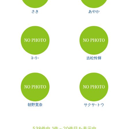
さき
あやか
ﾖｰﾘｰ
吉松怜輝
朝野寛奈
サクサ-トウ
538件中 1件～20件目を表示中