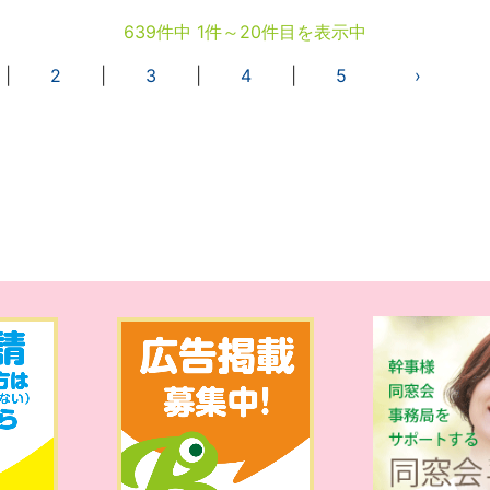
639件中 1件～20件目を表示中
|
2
|
3
|
4
|
5
›