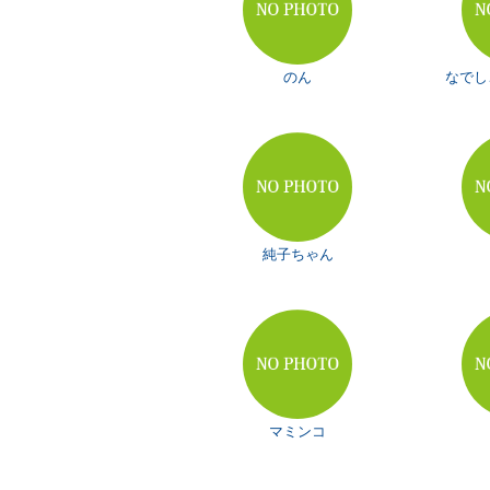
のん
なでし
純子ちゃん
マミンコ