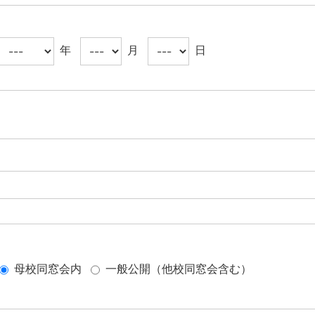
年
月
日
母校同窓会内
一般公開（他校同窓会含む）