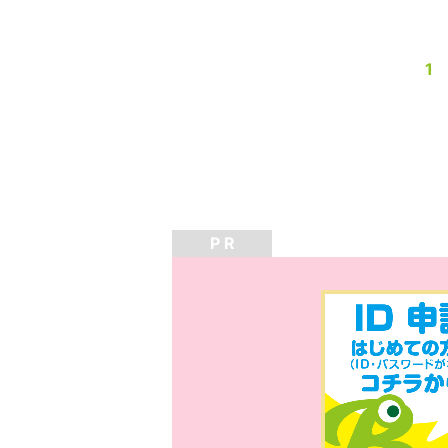
1
P R