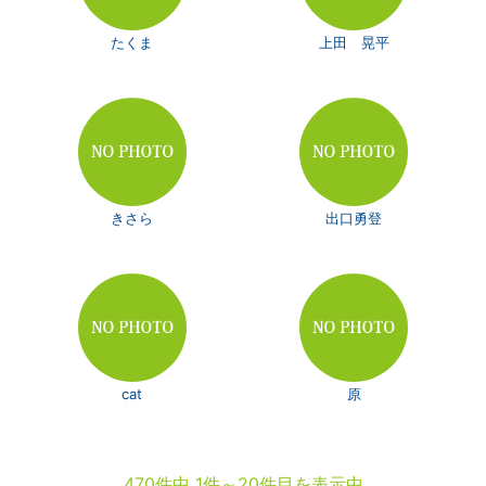
たくま
上田 晃平
きさら
出口勇登
cat
原
470件中 1件～20件目を表示中