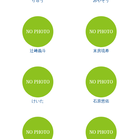
りゅう
みやそう
辻﨑義斗
末房琉希
けいた
石原悠佑