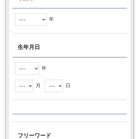
年
生年月日
年
月
日
フリーワード