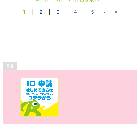
1
|
2
|
3
|
4
|
5
›
»
P R