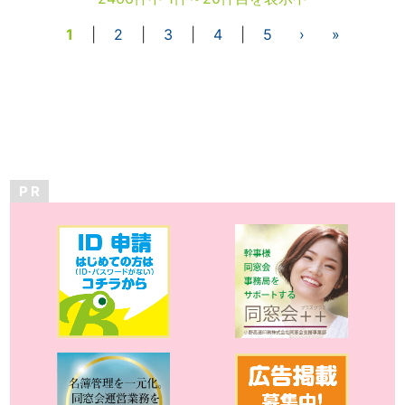
1
|
2
|
3
|
4
|
5
›
»
P R