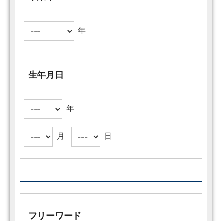
年
生年月日
年
月
日
フリーワード