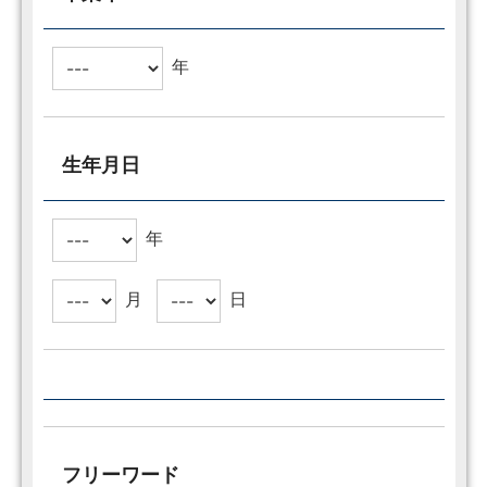
年
生年月日
年
月
日
フリーワード