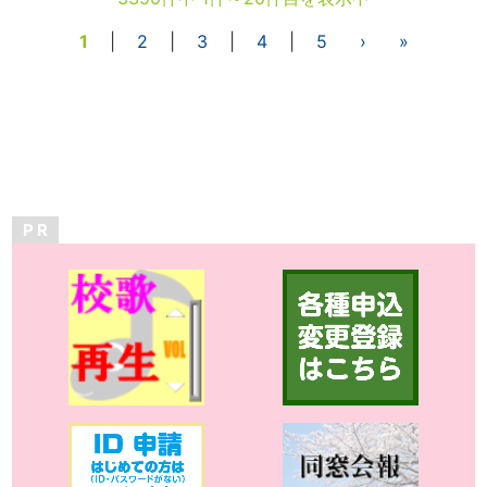
1
|
2
|
3
|
4
|
5
›
»
P R