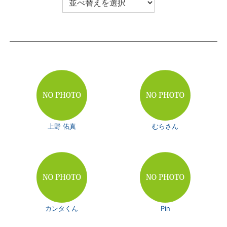
上野 佑真
むらさん
カンタくん
Pin