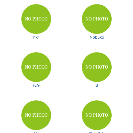
hkr
Nobuko
もか
S