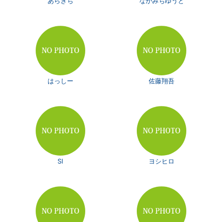
あらきち
なかみちゆうと
はっしー
佐藤翔吾
SI
ヨシヒロ