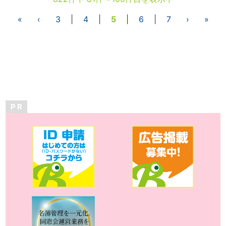
«
‹
3
|
4
|
5
|
6
|
7
›
»
P R