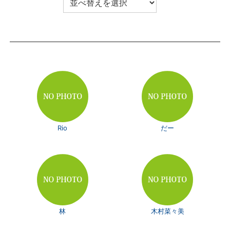
Rio
だー
林
木村菜々美