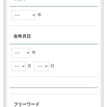
年
生年月日
年
月
日
フリーワード