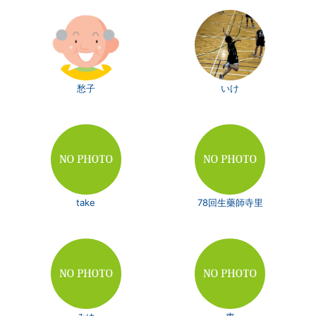
愁子
いけ
take
78回生藥師寺里