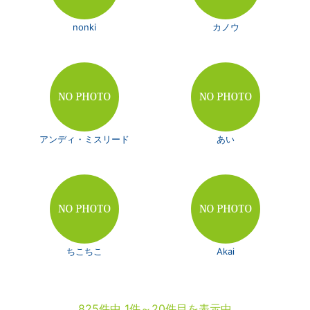
nonki
カノウ
アンディ・ミスリード
あい
ちこちこ
Akai
825件中 1件～20件目を表示中