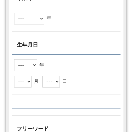
年
生年月日
年
月
日
フリーワード