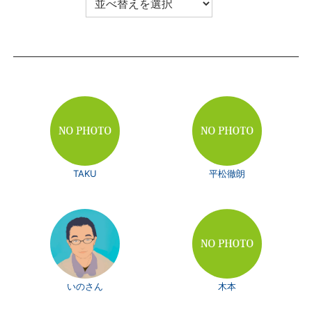
TAKU
平松徹朗
いのさん
木本