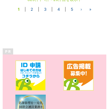
1
|
2
|
3
|
4
|
5
›
»
P R