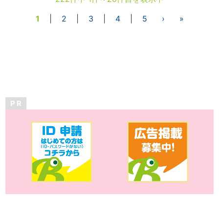
1
|
2
|
3
|
4
|
5
›
»
P R