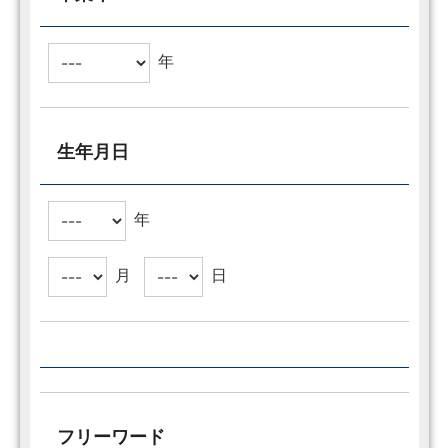
年
生年月日
年
月
日
フリーワード