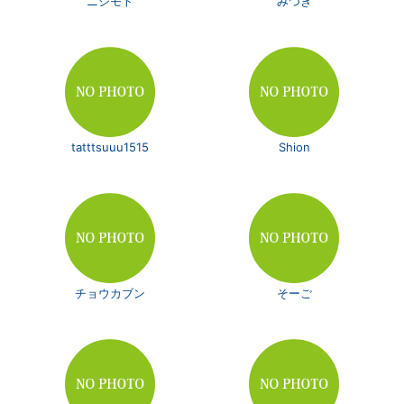
ニシモト
みつき
tatttsuuu1515
Shion
チョウカブン
そーご