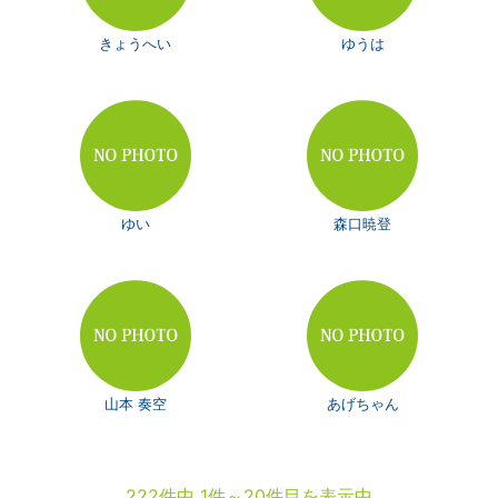
きょうへい
ゆうは
ゆい
森口暁登
山本 奏空
あげちゃん
222件中 1件～20件目を表示中