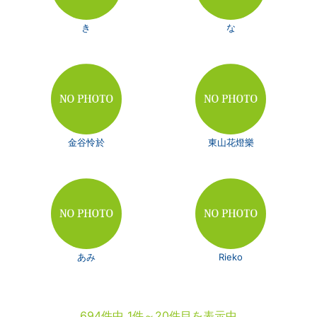
き
な
金谷怜於
東山花燈樂
あみ
Rieko
694件中 1件～20件目を表示中