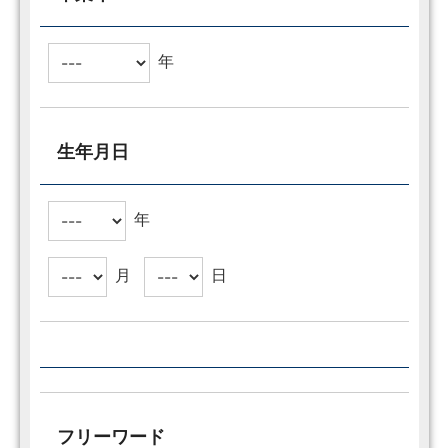
年
生年月日
年
月
日
フリーワード