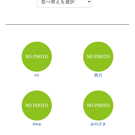
nn
西川
Aina
みやざき