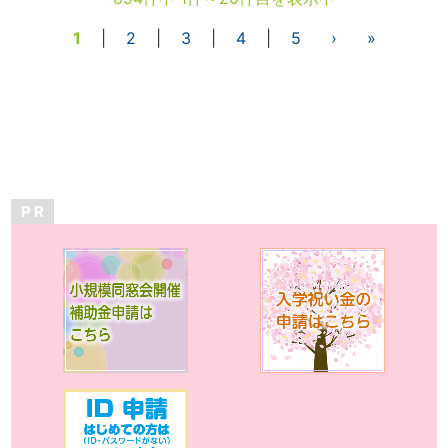
1
|
2
|
3
|
4
|
5
›
»
P R