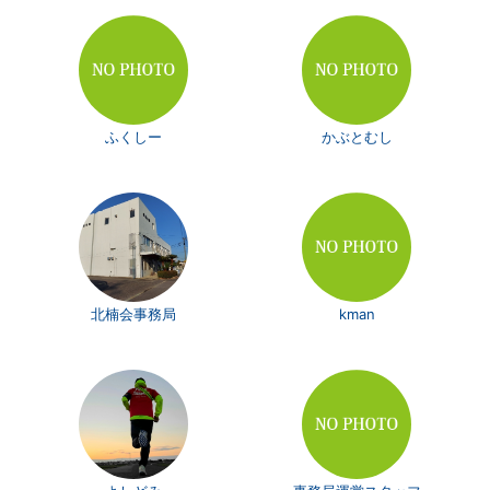
ふくしー
かぶとむし
北楠会事務局
kman