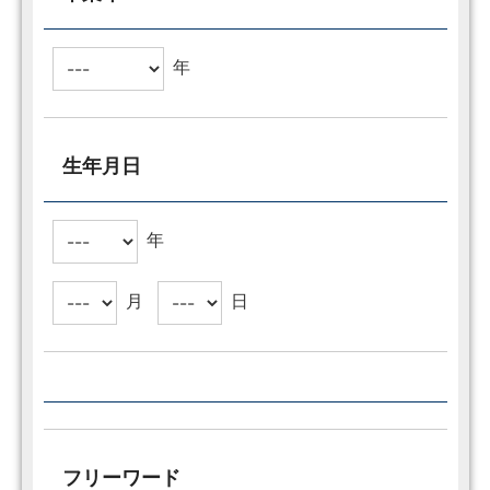
年
生年月日
年
月
日
フリーワード