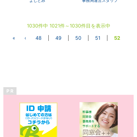
よしどみ
事務局運営スタッフ
1030件中 1021件～1030件目を表示中
«
‹
48
|
49
|
50
|
51
|
52
P R