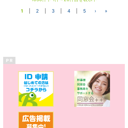
1
|
2
|
3
|
4
|
5
›
»
P R