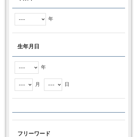
年
生年月日
年
月
日
フリーワード