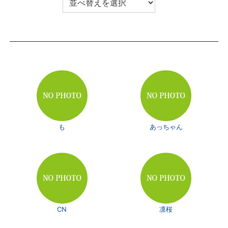
も
あっちゃん
CN
凛桜