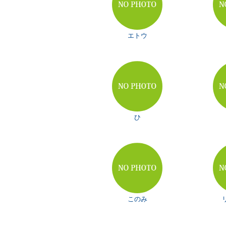
エトウ
ひ
このみ