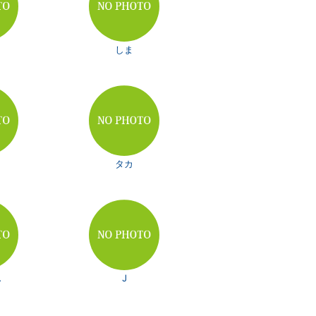
しま
n
タカ
ん
J