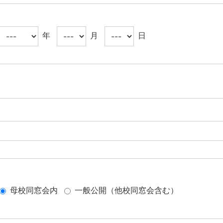
年
月
日
母校同窓会内
一般公開（他校同窓会含む）