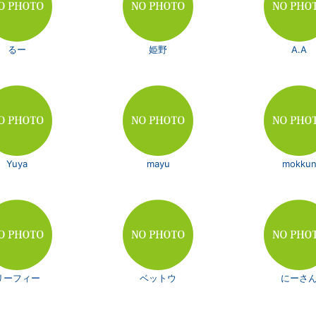
るー
姫野
A.A
Yuya
mayu
mokku
リーフィー
ベットウ
にーさ