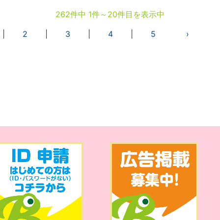
262件中 1件～20件目を表示中
|
2
|
3
|
4
|
5
›