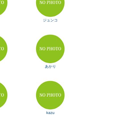
ジュンコ
あかり
kazu