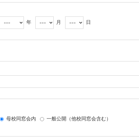
年
月
日
母校同窓会内
一般公開（他校同窓会含む）