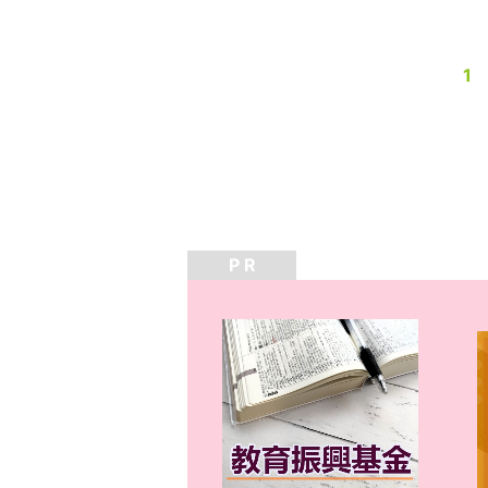
1
P R