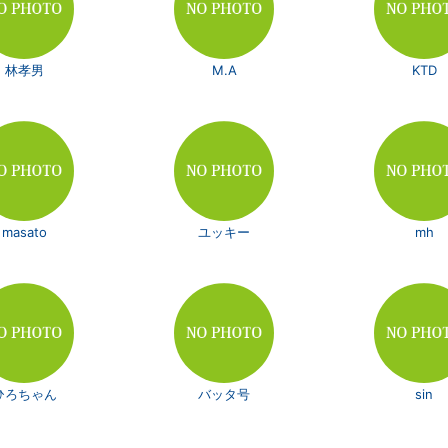
林孝男
M.A
KTD
masato
ユッキー
mh
ひろちゃん
バッタ号
sin