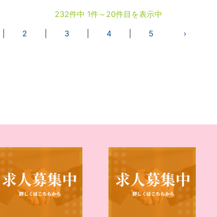
232件中 1件～20件目を表示中
|
2
|
3
|
4
|
5
›