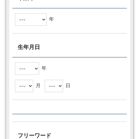
年
生年月日
年
月
日
フリーワード