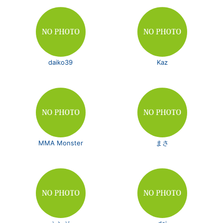
daiko39
Kaz
MMA Monster
まさ