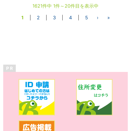
1621件中 1件～20件目を表示中
1
|
2
|
3
|
4
|
5
›
»
P R