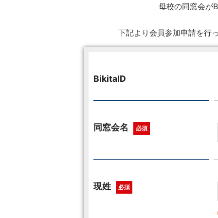
母校の同窓会がB
下記より会員参加申請を行っ
BikitaID
同窓会名
必須
現姓
必須