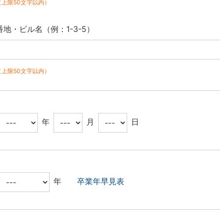
（上限50文字以内）
番地・ビル名（例：1-3-5）
（上限50文字以内）
年
月
日
年
卒業年早見表