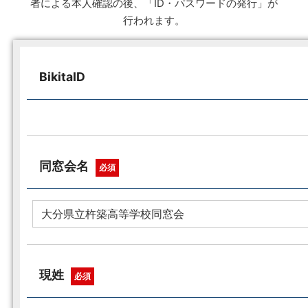
者による本人確認の後、「ID・パスワードの発行」が
行われます。
BikitaID
同窓会名
必須
現姓
必須