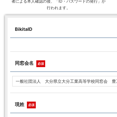
者による本人確認の後、「ID・パスワードの発行」が
行われます。
BikitaID
同窓会名
必須
現姓
必須