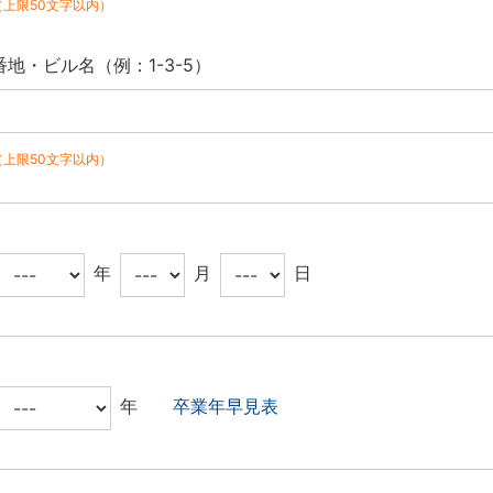
（上限50文字以内）
番地・ビル名（例：1-3-5）
（上限50文字以内）
年
月
日
年
卒業年早見表