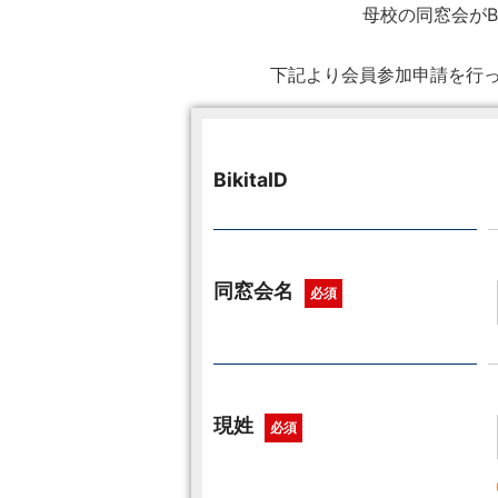
母校の同窓会がB
下記より会員参加申請を行っ
BikitaID
同窓会名
必須
現姓
必須