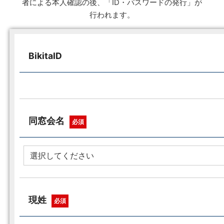
者による本人確認の後、「ID・パスワードの発行」が
行われます。
BikitaID
同窓会名
必須
現姓
必須