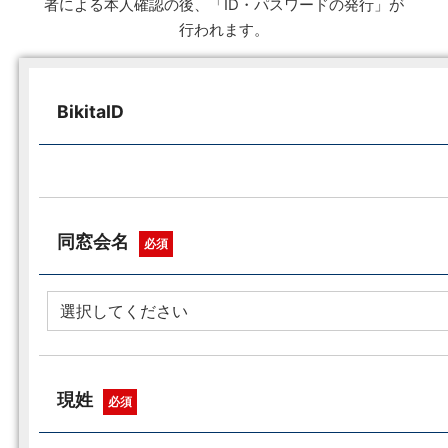
者による本人確認の後、「ID・パスワードの発行」が
行われます。
BikitaID
同窓会名
必須
現姓
必須