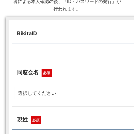
者による本人確認の後、「ID・パスワードの発行」が
行われます。
BikitaID
同窓会名
必須
現姓
必須