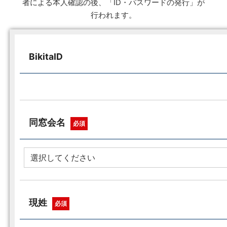
者による本人確認の後、「ID・パスワードの発行」が
行われます。
BikitaID
同窓会名
必須
現姓
必須