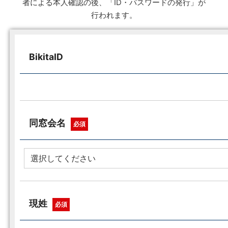
者による本人確認の後、「ID・パスワードの発行」が
行われます。
BikitaID
同窓会名
必須
現姓
必須