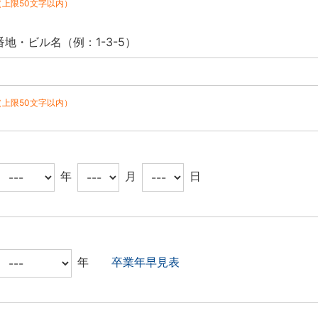
（上限50文字以内）
番地・ビル名（例：1-3-5）
（上限50文字以内）
年
月
日
年
卒業年早見表