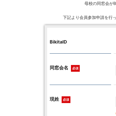
母校の同窓会がB
下記より会員参加申請を行っ
BikitaID
同窓会名
必須
現姓
必須