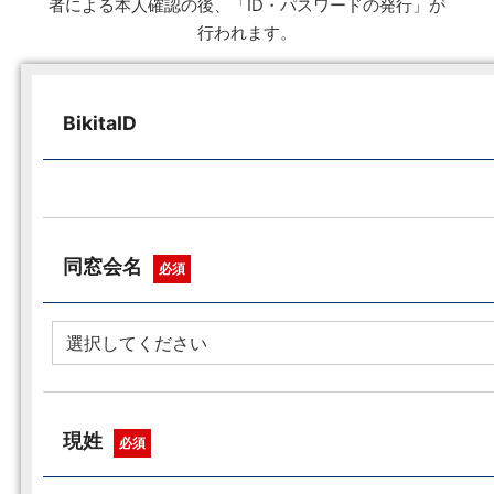
者による本人確認の後、「ID・パスワードの発行」が
行われます。
BikitaID
同窓会名
必須
現姓
必須