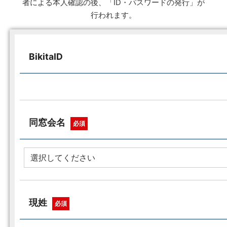
者による本人確認の後、「ID・パスワードの発行」が
行われます。
BikitaID
同窓会名
必須
現姓
必須