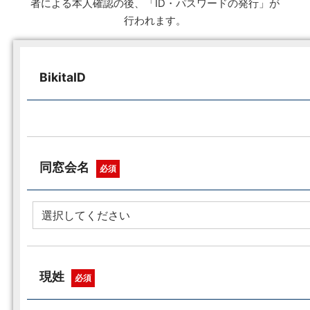
者による本人確認の後、「ID・パスワードの発行」が
行われます。
BikitaID
同窓会名
必須
現姓
必須