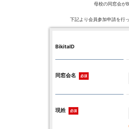
母校の同窓会がB
下記より会員参加申請を行っ
BikitaID
同窓会名
必須
現姓
必須