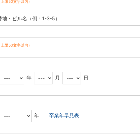
（上限50文字以内）
番地・ビル名（例：1-3-5）
（上限50文字以内）
年
月
日
年
卒業年早見表