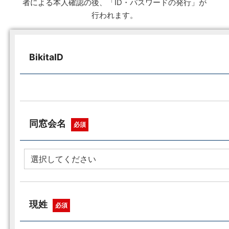
者による本人確認の後、「ID・パスワードの発行」が
行われます。
BikitaID
同窓会名
必須
現姓
必須