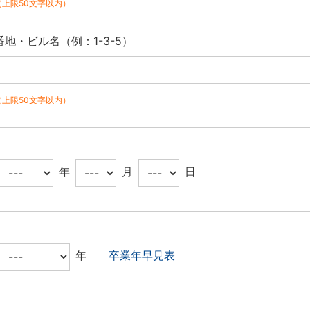
（上限50文字以内）
番地・ビル名（例：1-3-5）
（上限50文字以内）
年
月
日
年
卒業年早見表