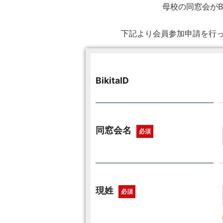
母校の同窓会がB
下記より会員参加申請を行っ
BikitaID
同窓会名
必須
現姓
必須