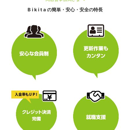
B i k i t a の簡単・安心・安全の特長