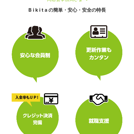
B i k i t a の簡単・安心・安全の特長