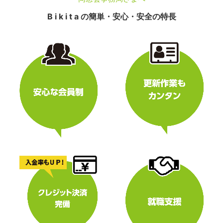
B i k i t a の簡単・安心・安全の特長