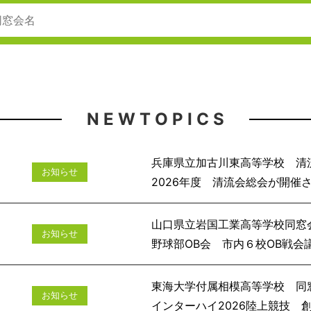
N E W T O P I C S
兵庫県立加古川東高等学校 清
お知らせ
2026年度 清流会
山口県立岩国工業高等学校同窓
お知らせ
野球部OB会 市
東海大学付属相模高等学校 同
お知らせ
インターハイ2026陸上競