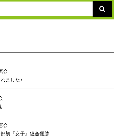
流会
総会が開催されました♪
会
内６校OB戦会議
窓会
技 創部初『女子』総合優勝