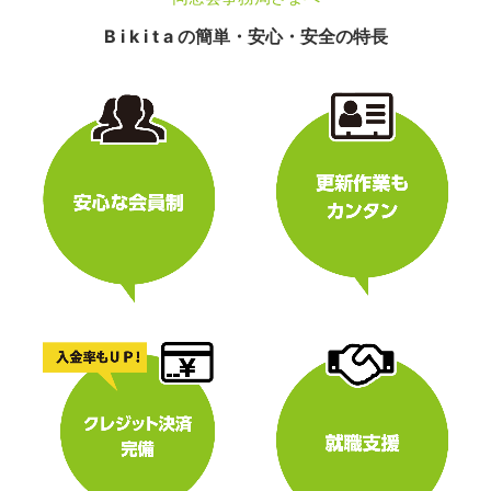
B i k i t a の簡単・安心・安全の特長