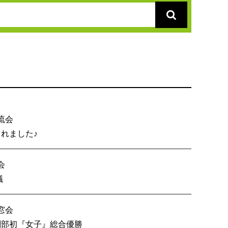
流会
総会が開催されました♪
会
内６校OB戦会議
窓会
技 創部初『女子』総合優勝