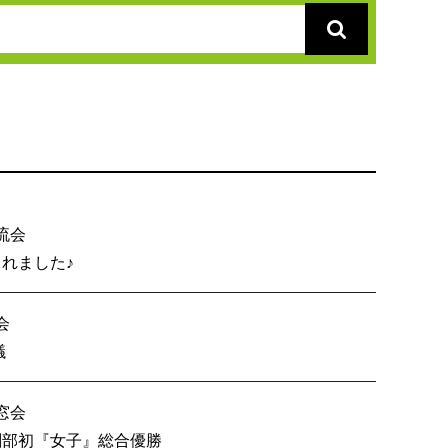
流会
総会が開催されました♪
会
内６校OB戦会議
窓会
技 創部初『女子』総合優勝