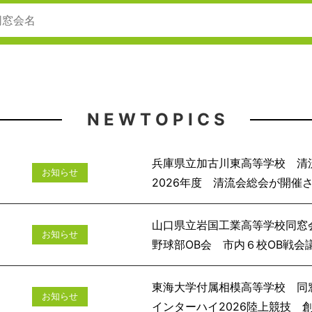
N E W T O P I C S
兵庫県立加古川東高等学校 清
お知らせ
2026年度 清流会
山口県立岩国工業高等学校同窓
お知らせ
野球部OB会 市
東海大学付属相模高等学校 同
お知らせ
インターハイ2026陸上競