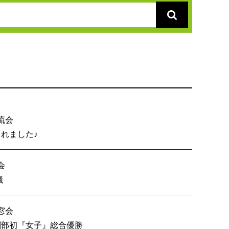
流会
総会が開催されました♪
会
内６校OB戦会議
窓会
技 創部初『女子』総合優勝