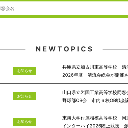
N E W T O P I C S
兵庫県立加古川東高等学校 清
お知らせ
2026年度 清流会
山口県立岩国工業高等学校同窓
お知らせ
野球部OB会 市
東海大学付属相模高等学校 同
お知らせ
インターハイ2026陸上競