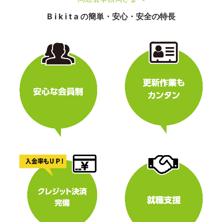
B i k i t a の簡単・安心・安全の特長