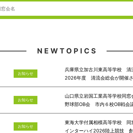
N E W T O P I C S
兵庫県立加古川東高等学校 清
お知らせ
2026年度 清流会
山口県立岩国工業高等学校同窓
お知らせ
野球部OB会 市
東海大学付属相模高等学校 同
お知らせ
インターハイ2026陸上競