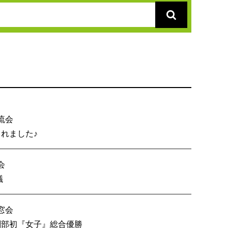
流会
総会が開催されました♪
会
内６校OB戦会議
窓会
技 創部初『女子』総合優勝