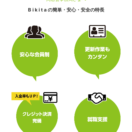
B i k i t a の簡単・安心・安全の特長