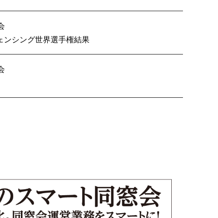
会
納フェンシング世界選手権結果
会
会総会のご案内