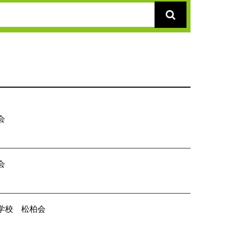
会
B会 差入れ
会
人戦 組合せ
学校 松柏会
誌の郵送について