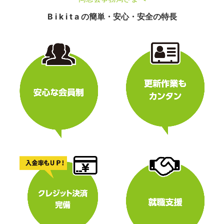
B i k i t a の簡単・安心・安全の特長