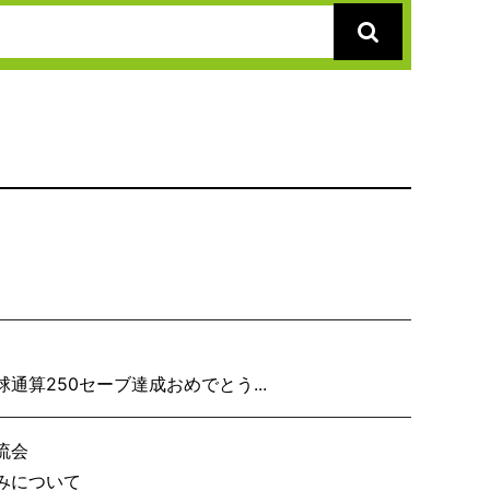
り子隊いざ見参
算250セーブ達成おめでとう...
流会
事務局の休みについて