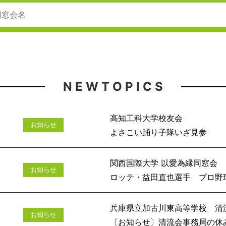
N E W T O P I C S
高知工科大学校友会
お知らせ
よさこい踊
関西国際大学 以愛為縁同窓会
お知らせ
ロッテ・益田直也選手 プロ野球通
兵庫県立加古川東高等学校 清
お知らせ
〔お知らせ〕清流会