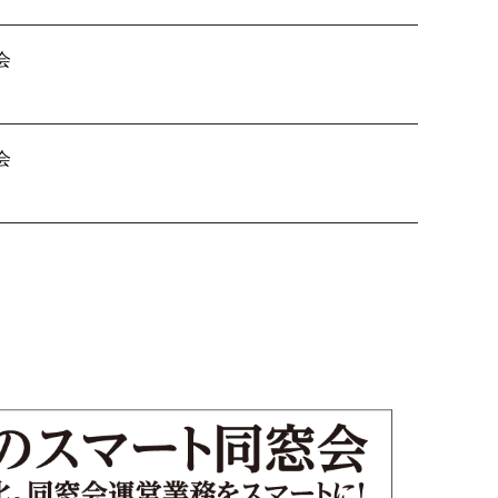
会
B会 差入れ
会
人戦 組合せ