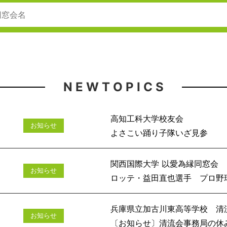
N E W T O P I C S
高知工科大学校友会
お知らせ
よさこい踊
関西国際大学 以愛為縁同窓会
お知らせ
ロッテ・益田直也選手 プロ野球通
兵庫県立加古川東高等学校 清
お知らせ
〔お知らせ〕清流会