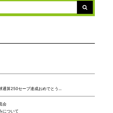
り子隊いざ見参
算250セーブ達成おめでとう...
流会
事務局の休みについて