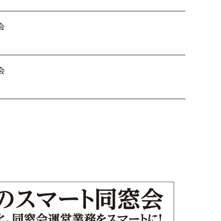
会
B会 差入れ
会
人戦 組合せ