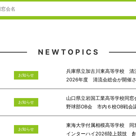
N E W T O P I C S
兵庫県立加古川東高等学校 清
お知らせ
2026年度 清流会
山口県立岩国工業高等学校同窓
お知らせ
野球部OB会 市
東海大学付属相模高等学校 同
お知らせ
インターハイ2026陸上競