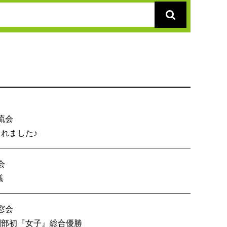
流会
総会が開催されました♪
会
内６校OB戦会議
窓会
技 創部初『女子』総合優勝